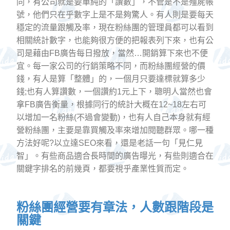
同，有公司就是要單純的「讚數」，不管是不是殭屍帳
號，他們只在乎數字上是不是夠驚人。有人則是要每天
穩定的流量跟觸及率，現在粉絲團的管理員都可以看到
相關統計數字，也能夠很方便的把報表列下來，也有公
司是藉由FB廣告每日撥放，當然…開銷算下來也不便
宜。每一家公司的行銷策略不同，而粉絲團經營的價
錢，有人是算「整體」的，一個月只要達標就算多少
錢;也有人算讚數，一個讚約1元上下，聰明人當然也會
拿FB廣告衡量，根據同行的統計大概在12~18左右可
以增加一名粉絲(不過會變動)，也有人自己本身就有經
營粉絲團，主要是靠買觸及率來增加閱聽群眾。哪一種
方法好呢?以立達SEO來看，還是老話一句「見仁見
智」。有些商品適合長時間的廣告曝光，有些則適合在
關鍵字排名的前幾頁，都要視乎產業性質而定。
粉絲團經營要有章法，人數跟階段是
關鍵