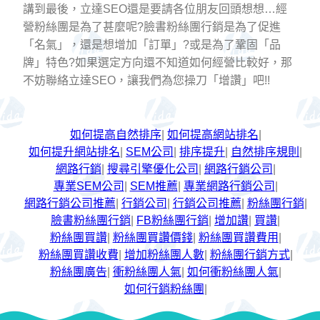
講到最後，立達SEO還是要請各位朋友回頭想想…經
營粉絲團是為了甚麼呢?臉書粉絲團行銷是為了促進
「名氣」，還是想增加「訂單」?或是為了鞏固「品
牌」特色?如果選定方向還不知道如何經營比較好，那
不妨聯絡立達SEO，讓我們為您操刀「增讚」吧!!
如何提高自然排序
|
如何提高網站排名
|
如何提升網站排名
|
SEM公司
|
排序提升
|
自然排序規則
|
網路行銷
|
搜尋引擎優化公司
|
網路行銷公司
|
專業SEM公司
|
SEM推薦
|
專業網路行銷公司
|
網路行銷公司推薦
|
行銷公司
|
行銷公司推薦
|
粉絲團行銷
|
臉書粉絲團行銷
|
FB粉絲團行銷
|
增加讚
|
買讚
|
粉絲團買讚
|
粉絲團買讚價錢
|
粉絲團買讚費用
|
粉絲團買讚收費
|
增加粉絲團人數
|
粉絲團行銷方式
|
粉絲團廣告
|
衝粉絲團人氣
|
如何衝粉絲團人氣
|
如何行銷粉絲團
|