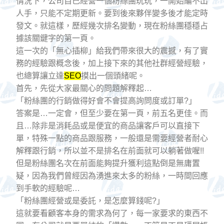
情況下，公司自己經營一個粉絲團玩玩，一開始編不出
人手，只能不定期更新。要到後來夥伴變多後才能定時
發文。就這樣，歷經幾次排名變動，現在粉絲團穩穩占
據該關鍵字的第一頁。
這一次的「無心插柳」給我們帶來很大的震撼，有了實
務的經驗跟概念後，加上接下來的其他社群經營經驗，
也總算讓立達
SEO
摸出一個頭緒呢。
首先，先從大家最關心的問題解釋起…
「粉絲團的行銷做得好會不會提高詢問度或訂單?」
答案是…一定會，但至少要在第一頁，前五名更佳。而
且…除非是消耗品或是便宜的商品讓客戶可以直接下
單，特殊一點的商品跟服務，一般還是需要經營者耐心
解釋跟行銷，所以並不是排名在前面就可以躺著做喔!!
但是粉絲團名次在前面能夠提升獲利這點倒是無庸置
疑，因為我們曾經因為湧進來太多的粉絲，一時間回應
到手軟的經驗呢…
「粉絲團經營或是委託，是怎麼算錢呢?」
這就要看顧客本身的需求為何了，每一家要求的東西不