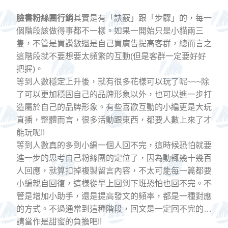
臉書粉絲團行銷
其實是有「訣竅」跟「步驟」的，每一
個階段該做得事都不一樣。如果一開始只是小貓兩三
隻，不管是買讚數還是自己買廣告提高客群，總而言之
這階段就不要想要太頻繁的互動(但是客群一定要好好
把握)。
等到人數穩定上升後，就有很多花樣可以玩了呢~~~除
了可以更加穩固自己的品牌形象以外，也可以進一步打
造屬於自己的品牌形象。有些喜歡互動的小編更是大玩
直播，整體而言，很多活動跟東西，都要人數上來了才
能玩呢!!
等到人數真的多到小編一個人回不完，這時候恐怕就要
進一步的思考自己粉絲團的定位了，因為動輒幾十幾百
人回應，就算扣掉複製留言內容，不太可能每一篇都要
小編親自回復，這樣從早上回到下班恐怕也回不完。不
管是增加小助手，還是提高發文的頻率，都是一種對應
的方式。不過通常到這種階段，回文是一定回不完的…
請當作是甜蜜的負擔吧!!