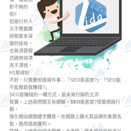
對不夠的
呢!!
但是行外人
又不需要鑽
研那麼多深
邃的技術，
也無須管程
式碼修得漂
亮不漂亮，
H1取得好
不好，只需要知道兩件事…「SEO是甚麼?」「SEO能
不能幫助我賺錢?」
SEO是賺錢的一種方式，是未來行銷的主流
其實，上述兩問題互有關聯，
SEO
是甚麼?借重網路行
銷，
強化網站跟關鍵字體質，在網路上擴大其品牌形象跟名
氣，進而提高獲利。