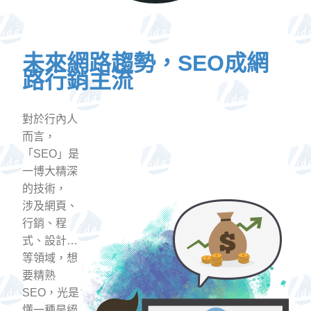
未來網路趨勢，SEO成網
路行銷主流
對於行內人
而言，
「SEO」是
一博大精深
的技術，
涉及網頁、
行銷、程
式、設計…
等領域，想
要精熟
SEO，光是
懂一種是絕