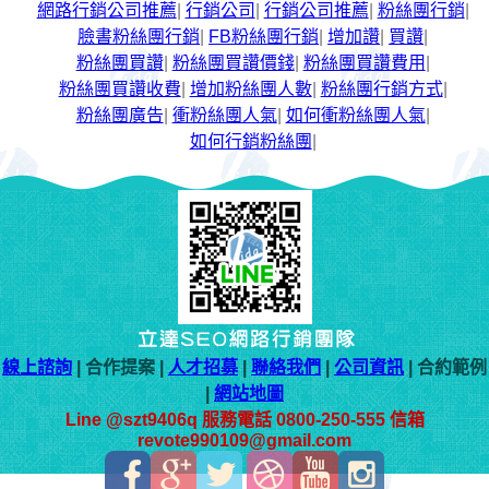
網路行銷公司推薦
|
行銷公司
|
行銷公司推薦
|
粉絲團行銷
|
臉書粉絲團行銷
|
FB粉絲團行銷
|
增加讚
|
買讚
|
粉絲團買讚
|
粉絲團買讚價錢
|
粉絲團買讚費用
|
粉絲團買讚收費
|
增加粉絲團人數
|
粉絲團行銷方式
|
粉絲團廣告
|
衝粉絲團人氣
|
如何衝粉絲團人氣
|
如何行銷粉絲團
|
線上諮詢
| 合作提案 |
人才招募
|
聯絡我們
|
公司資訊
| 合約範例
|
網站地圖
Line @szt9406q 服務電話 0800-250-555 信箱
revote990109@gmail.com