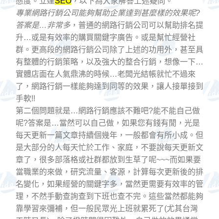
態度。立達
SEO
，以下為大家解答上述疑問。
專業網路行銷公司能夠幫助企業達到甚麼樣的效果呢?
答案是…非常多
，普通的網路行銷公司可以幫助排名提
升…或是有效率的購買關鍵字廣告。或是幫忙經營社
群。更高段的網路行銷公司除了上述的功用外，甚至具
有整體的行銷策略，以及強大的整合行銷，想像一下…
實體店面在人氣鼎沸的時候…老闆光結帳就忙不過來
了，網路行銷一樣能夠達到同等的效果，讓人接單接到
手軟!!
第二個問題就是…網路行銷應該不難吧?能不能自己做
呢?答案是…當然可以自己做，如果您有錢有閒，光是
每天更新一篇文章持續個幾年，一般都會有所小成。但
是大部分的人每天忙於工作、家庭，不要說每天更新文
章了，很多部落格或社群都放到生草了呢~~~而如果要
當職業的來做，研究流量、客源，計算每次更新後的排
名變化，如果經營的關鍵字多，當然更需要有效率的管
理，不然手動查詢查到下班也查不完。這些當然都能夠
靠學習來彌補，但一般民眾光上班就累死了(尤其台灣