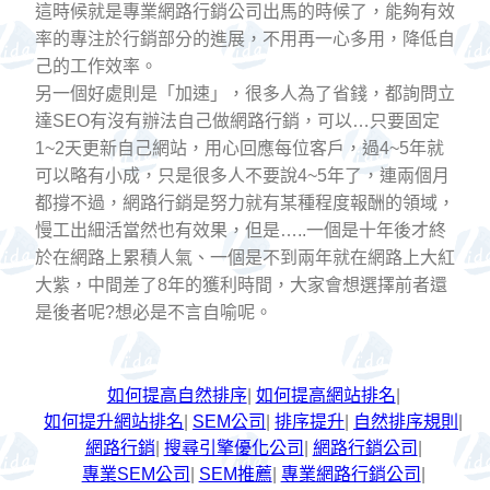
這時候就是專業網路行銷公司出馬的時候了，能夠有效
率的專注於行銷部分的進展，不用再一心多用，降低自
己的工作效率。
另一個好處則是「加速」，很多人為了省錢，都詢問立
達SEO有沒有辦法自己做網路行銷，可以…只要固定
1~2天更新自己網站，用心回應每位客戶，過4~5年就
可以略有小成，只是很多人不要說4~5年了，連兩個月
都撐不過，網路行銷是努力就有某種程度報酬的領域，
慢工出細活當然也有效果，但是…..一個是十年後才終
於在網路上累積人氣、一個是不到兩年就在網路上大紅
大紫，中間差了8年的獲利時間，大家會想選擇前者還
是後者呢?想必是不言自喻呢。
如何提高自然排序
|
如何提高網站排名
|
如何提升網站排名
|
SEM公司
|
排序提升
|
自然排序規則
|
網路行銷
|
搜尋引擎優化公司
|
網路行銷公司
|
專業SEM公司
|
SEM推薦
|
專業網路行銷公司
|