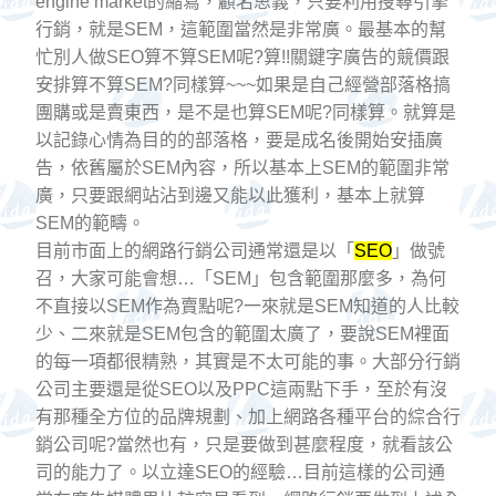
engine market的縮寫，顧名思義，只要利用搜尋引擎
行銷，就是SEM，這範圍當然是非常廣。最基本的幫
忙別人做SEO算不算SEM呢?算!!關鍵字廣告的競價跟
安排算不算SEM?同樣算~~~如果是自己經營部落格搞
團購或是賣東西，是不是也算SEM呢?同樣算。就算是
以記錄心情為目的的部落格，要是成名後開始安插廣
告，依舊屬於SEM內容，所以基本上SEM的範圍非常
廣，只要跟網站沾到邊又能以此獲利，基本上就算
SEM的範疇。
目前市面上的網路行銷公司通常還是以「
SEO
」做號
召，大家可能會想…「SEM」包含範圍那麼多，為何
不直接以SEM作為賣點呢?一來就是SEM知道的人比較
少、二來就是SEM包含的範圍太廣了，要說SEM裡面
的每一項都很精熟，其實是不太可能的事。大部分行銷
公司主要還是從SEO以及PPC這兩點下手，至於有沒
有那種全方位的品牌規劃、加上網路各種平台的綜合行
銷公司呢?當然也有，只是要做到甚麼程度，就看該公
司的能力了。以立達SEO的經驗…目前這樣的公司通