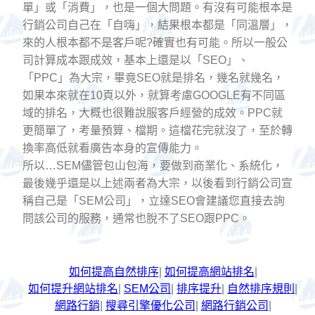
單」或「消費」，也是一個大問題。有沒有可能根本是
行銷公司自己在「自嗨」，結果根本都是「同溫層」，
來的人根本都不是客戶呢?確實也有可能。所以一般公
司計算成本跟成效，基本上還是以「SEO」、
「PPC」為大宗，畢竟SEO就是排名，幾名就幾名，
如果本來就在10頁以外，就算考慮GOOGLE有不同區
域的排名，大概也很難說服客戶經營的成效。PPC就
更簡單了，考量預算、檔期。這檔花完就沒了，至於轉
換率高低就看廣告本身的宣傳能力。
所以…SEM儘管包山包海，要做到商業化、系統化，
最後幾乎還是以上述兩者為大宗，以後看到行銷公司宣
稱自己是「SEM公司」，立達SEO會建議您直接去詢
問該公司的服務，通常也脫不了SEO跟PPC。
如何提高自然排序
|
如何提高網站排名
|
如何提升網站排名
|
SEM公司
|
排序提升
|
自然排序規則
|
網路行銷
|
搜尋引擎優化公司
|
網路行銷公司
|