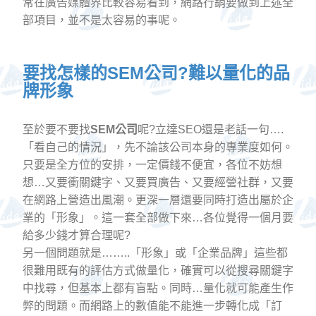
常在廣告媒體界比較容易看到，網路行銷要做到上述全
部項目，並不是太容易的事呢。
要找怎樣的SEM公司?難以量化的品
牌形象
至於要不要找
SEM公司
呢?立達SEO還是老話一句….
「看自己的情況」，先不論該公司本身的專業度如何。
只要是全方位的安排，一定價錢不便宜，各位不妨想
想…又要衝關鍵字、又要買廣告、又要經營社群，又要
在網路上營造出風潮。更深一層還要同時打造出屬於企
業的「形象」。這一套全部做下來…各位覺得一個月要
給多少錢才算合理呢?
另一個問題就是……..「形象」或「企業品牌」這些都
很難用既有的評估方式做量化，確實可以從搜尋關鍵字
中找尋，但基本上都有盲點。同時…量化就可能產生作
弊的問題。而網路上的數值能不能進一步轉化成「訂