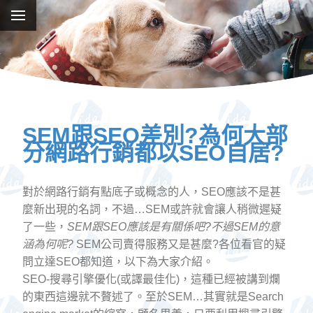
SEM跟SEO差別?為何大部
分網路行銷都以SEO自居?
對於網路行銷有點底子或概念的人，SEO應該不是甚
麼新出現的名詞，不過…SEM或許就會讓人稍微遲疑
了一些，
SEM跟SEO應該是有關係吧?不過SEM的意
涵為何呢?
SEM公司賣得服務又是甚麼?各位看官的疑
問立達SEO都知道，以下為大家介紹。
SEO-搜尋引擎優化(或譯最佳化)，這種已經被講到爛
的東西這邊就不贅述了。至於SEM…其實就是Search