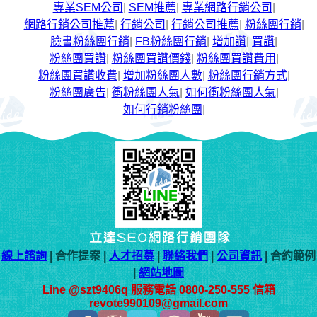
專業SEM公司
|
SEM推薦
|
專業網路行銷公司
|
網路行銷公司推薦
|
行銷公司
|
行銷公司推薦
|
粉絲團行銷
|
臉書粉絲團行銷
|
FB粉絲團行銷
|
增加讚
|
買讚
|
粉絲團買讚
|
粉絲團買讚價錢
|
粉絲團買讚費用
|
粉絲團買讚收費
|
增加粉絲團人數
|
粉絲團行銷方式
|
粉絲團廣告
|
衝粉絲團人氣
|
如何衝粉絲團人氣
|
如何行銷粉絲團
|
線上諮詢
| 合作提案 |
人才招募
|
聯絡我們
|
公司資訊
| 合約範例
|
網站地圖
Line @szt9406q 服務電話 0800-250-555 信箱
revote990109@gmail.com