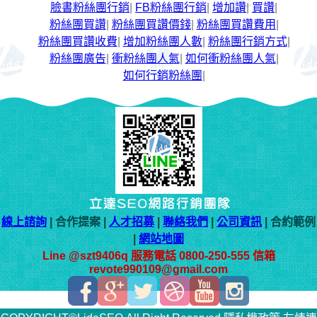
臉書粉絲團行銷
|
FB粉絲團行銷
|
增加讚
|
買讚
|
粉絲團買讚
|
粉絲團買讚價錢
|
粉絲團買讚費用
|
粉絲團買讚收費
|
增加粉絲團人數
|
粉絲團行銷方式
|
粉絲團廣告
|
衝粉絲團人氣
|
如何衝粉絲團人氣
|
如何行銷粉絲團
|
線上諮詢
| 合作提案 |
人才招募
|
聯絡我們
|
公司資訊
| 合約範例
|
網站地圖
Line @szt9406q 服務電話 0800-250-555 信箱
revote990109@gmail.com