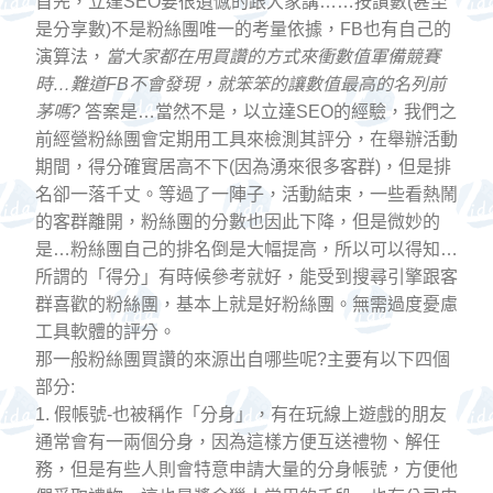
首先，立達SEO要很遺憾的跟大家講……按讚數(甚至
是分享數)不是粉絲團唯一的考量依據，FB也有自己的
演算法，
當大家都在用買讚的方式來衝數值軍備競賽
時…難道FB不會發現，就笨笨的讓數值最高的名列前
茅嗎?
答案是…當然不是，以立達SEO的經驗，我們之
前經營粉絲團會定期用工具來檢測其評分，在舉辦活動
期間，得分確實居高不下(因為湧來很多客群)，但是排
名卻一落千丈。等過了一陣子，活動結束，一些看熱鬧
的客群離開，粉絲團的分數也因此下降，但是微妙的
是…粉絲團自己的排名倒是大幅提高，所以可以得知…
所謂的「得分」有時候參考就好，能受到搜尋引擎跟客
群喜歡的粉絲團，基本上就是好粉絲團。無需過度憂慮
工具軟體的評分。
那一般粉絲團買讚的來源出自哪些呢?主要有以下四個
部分:
1. 假帳號-也被稱作「分身」，有在玩線上遊戲的朋友
通常會有一兩個分身，因為這樣方便互送禮物、解任
務，但是有些人則會特意申請大量的分身帳號，方便他