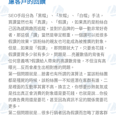
慮客戶的回饋
SEO手段分為「黑帽」、「灰帽」、「白帽」手法，
買讚當然也有「真讚」、「假讚」，如果真的是粉絲自
己因為感興趣而追蹤，並對於品牌的一舉一動非常好奇
者，那這個「讚」當然是舉足輕重，一個讚可以抵很多
假讚的效果。該粉絲的親友也可能成為被推廣的對象。
但是…如果是「假讚」，那問題就大了，只要肯花錢，
假讚要買多少就有多少，問題是….亮麗數值的背後有
任何意義嗎?假讚給人帶來的高讚數背後，不但沒有高
曝光…反而會產生出相對應的問題。
第一個問題就是…臉書也有所謂的演算法，當該粉絲團
都是殭屍的時候，該粉絲團一不知道潛在客群有誰、二
是裡面的互動率其實不高，換言之，你想要炒熱氣氛或
是找出真正會消費的對象還是要花錢，也就是說…你投
的廣告費用還是要花，甚至因為資訊不足的關係需要花
更多。
第二個問題就是…很多行銷者因為假讚而忽略了跟客群