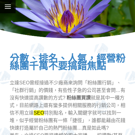
分數、排名、人氣，經營粉
絲團千萬不要搞錯焦點
立達SEO曾經接過不少廠商來詢問「粉絲團行銷」、
「社群行銷」的價錢，有些性子急的公司甚至會問…有
沒有快速提高讚數的方式?
粉絲團買讚
就是其中一種方
式，目前網路上還有蠻多提供相關服務的行銷公司，相
信不用立達
SEO
特別點名，輸入關鍵字就可以找到一
堆，似乎經營粉絲團有一條「捷徑」，誰都能藉由花錢
快速打造屬於自己的熱門粉絲團…真是如此嗎?