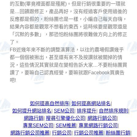
的互動(畢竟裡面都是殭屍)。但是行銷很重要的一環就
是…回饋跟修正，產品再好，沒有經過客戶使用過後的
反應都是假的，粉絲團也是一樣，小編自己每天自嗨，
結果內容都是觀眾不想看的東西，這時候要是觀眾還是
「沉默的多數」，那恐怕粉絲團將很難做方向上的修正
了。
FB近幾年來不斷的調整演算法，以往的農場假讚幾乎
都一個個被揪出，甚至還有來不及按讚就被關掉的情
況，這些情況其實就是在變相告訴大家…不要粉絲團買
讚了，要嘛自己認真經營，要嘛就跟Facebook買廣告
吧!
如何提高自然排序
|
如何提高網站排名
|
如何提升網站排名
|
SEM公司
|
排序提升
|
自然排序規則
|
網路行銷
|
搜尋引擎優化公司
|
網路行銷公司
|
專業SEM公司
|
SEM推薦
|
專業網路行銷公司
|
網路行銷公司推薦
|
行銷公司
|
行銷公司推薦
|
粉絲團行銷
|