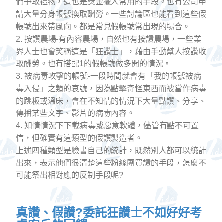
們爭取禮物，這也是獎金獵人常用的手段。也有公司申
請大量分身帳號換取酬勞。一些討論區也能看到這些假
帳號出來帶風向。都是常見假帳號常出現的場合。
2. 按讚農場-有內容農場，自然也有按讚農場，一些業
界人士也會笑稱這是「狂讚士」，藉由手動幫人按讚收
取酬勞。也有搭配1的假帳號做多開的情況。
3. 被病毒攻擊的帳號-一段時間就會有「我的帳號被病
毒入侵」之類的哀號，因為點擊奇怪東西而被當作病毒
的跳板或溫床，會在不知情的情況下大量點讚、分享、
傳播某些文字、影片的病毒內容。
4. 知情情況下下載病毒或惡意軟體，儘管有點不可置
信，但確實有這類型的假讚製造者。
上述四種類型是臉書自己的統計，既然別人都可以統計
出來，表示他們很清楚這些粉絲團買讚的手段，怎麼不
可能祭出相對應的反制手段呢?
真讚、假讚?委託狂讚士不如好好考