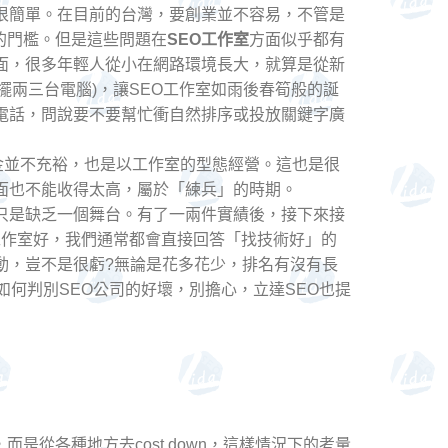
很簡單。在目前的台灣，要創業並不容易，不管是
的門檻。但是這些問題在
SEO工作室
方面似乎都有
面，很多年輕人從小在網路環境長大，就算是從新
兩三台電腦)，讓SEO工作室如雨後春筍般的誕
電話，問說要不要幫忙衝自然排序或投放關鍵字廣
資金並不充裕，也是以工作室的型態經營。這也是很
面也不能收得太高，屬於「練兵」的時期。
只是缺乏一個舞台。有了一兩件實績後，接下來接
工作室好，我們通常都會直接回答「找技術好」的
動，豈不是很虧?無論是花多花少，排名有沒有長
如何判別SEO公司的好壞，別擔心，立達SEO也提
從各種地方去cost down，這樣情況下的考量