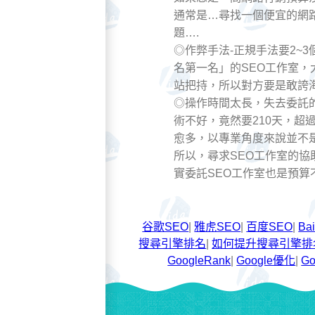
通常是…尋找一個便宜的網
題….
◎作弊手法-正規手法要2
名第一名」的SEO工作室，
站把持，所以對方要是敢誇海
◎操作時間太長，失去委託
術不好，竟然要210天，
愈多，以專業角度來說並不
所以，尋求SEO工作室的
實委託SEO工作室也是預算
谷歌SEO
|
雅虎SEO
|
百度SEO
|
Ba
搜尋引擎排名
|
如何提升搜尋引擎排
GoogleRank
|
Google優化
|
G