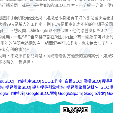
路行銷公司，或是不是很知名的SEO工作室。一分錢一分貨，便
~3個禮拜才能稍微看出效果，如果是本身體質不好的網站會需要
大概99%是騙人的工作室，剩下1%是根本能力不夠的半調子公司
口，不妨反問….連Google都不敢保證，他們憑甚麼保證呢?
的意義，一般SEO自然排序都在3個月內至少有一關鍵字可以衝
超過半年的時間竟然還沒有一組關鍵字可以成功，也未免太慢了些
是太有利的情況。
協助時，不妨細節都問清楚，同時看看對方過去的實務案例，如果
不多時的一種選擇。
iduSEO
|
自然排序SEO
|
SEO工作室
|
白帽SEO
|
黑帽SEO
|
搜尋
名
|
搜尋引擎SEO
|
提升搜尋引擎排名
|
搜尋引擎網站排名
|
SEO
oogle自然排序
|
GoogleSEO規則
|
GoogleSpam
|
Google沙盒
|
G