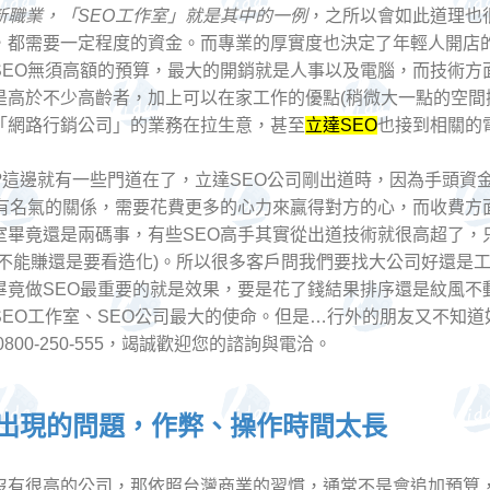
新職業，「SEO工作室」就是其中的一例
，之所以會如此道理也
，都需要一定程度的資金。而專業的厚實度也決定了年輕人開店
SEO無須高額的預算，最大的開銷就是人事以及電腦，而技術方
高於不少高齡者，加上可以在家工作的優點(稍微大一點的空間擺
「網路行銷公司」的業務在拉生意，甚至
立達SEO
也接到相關的
?這邊就有一些門道在了，立達SEO公司剛出道時，因為手頭
沒有名氣的關係，需要花費更多的心力來贏得對方的心，而收費方
室畢竟還是兩碼事，有些SEO高手其實從出道技術就很高超了，
能不能賺還是要看造化)。所以很多客戶問我們要找大公司好還是
畢竟做SEO最重要的就是效果，要是花了錢結果排序還是紋風不
EO工作室、SEO公司最大的使命。但是…行外的朋友又不知道
00-250-555，竭誠歡迎您的諮詢與電洽。
常出現的問題，作弊、操作時間太長
有很高的公司，那依照台灣商業的習慣，通常不是會追加預算，而是