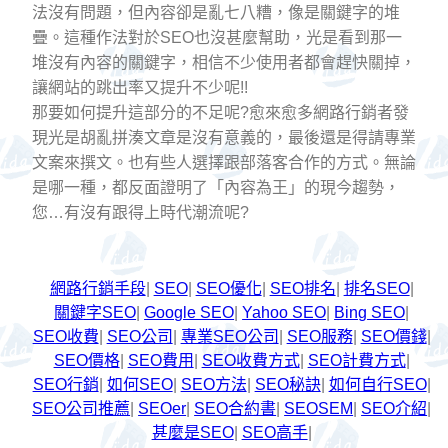
法沒有問題，但內容卻是亂七八糟，像是關鍵字的堆
疊。這種作法對於SEO也沒甚麼幫助，光是看到那一
堆沒有內容的關鍵字，相信不少使用者都會趕快關掉，
讓網站的跳出率又提升不少呢!!
那要如何提升這部分的不足呢?愈來愈多網路行銷者發
現光是胡亂拼湊文章是沒有意義的，最後還是得請專業
文案來撰文。也有些人選擇跟部落客合作的方式。無論
是哪一種，都反面證明了「內容為王」的現今趨勢，
您…有沒有跟得上時代潮流呢?
網路行銷手段
|
SEO
|
SEO優化
|
SEO排名
|
排名SEO
|
關鍵字SEO
|
Google SEO
|
Yahoo SEO
|
Bing SEO
|
SEO收費
|
SEO公司
|
專業SEO公司
|
SEO服務
|
SEO價錢
|
SEO價格
|
SEO費用
|
SEO收費方式
|
SEO計費方式
|
SEO行銷
|
如何SEO
|
SEO方法
|
SEO秘訣
|
如何自行SEO
|
SEO公司推薦
|
SEOer
|
SEO合約書
|
SEOSEM
|
SEO介紹
|
甚麼是SEO
|
SEO高手
|