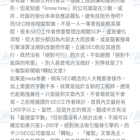
常有趣，網路世界的普及，理論上應該讓知識無所遁
形，但是知道「know how」的公司還是在少數，或
許…吃飯的傢伙本來就應該藏私，避免技術外洩吧?
而SEO技術相當駁雜，不是一人一專業就能輕易駕
馭，很多SEO工作者想要整理出相關SOP、或是優化
流程，但大部分都因為內容太大而放棄，或是隨著搜尋
引擎演算法規則改變而作罷。立達SEO則反其道而
行，既然沒有「絕對可行」的方式，不如避開「絕對不
能踩的地雷」，別人甚麼地方沒做好，別學就是了!!
※複製新聞稿?轉貼文章?
如果是meta參數，稍有SEO概念的人大概都會操作，
加上需要的字數不多，就算是拙於言辭的工程師，通常
也能勉強兼任。只是碰到文章內文，不會寫就是不會
寫。之前根據國外SEO工作者統計，首頁內文最好有
1300字以上。當然…這是外文的情況，翻成中文有沒
有「最適當字數」?目前還沒有人統計出來，不過可以
確定如果只是1~200字，絕對無法吸引搜尋引擎的。而
不少SEO公司都是以「轉貼」、「複製」文章為主，