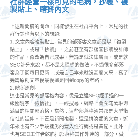
社群經營一樣可見的毛病，抄襲、複
製貼上、瞎掰內文
上述新聞稿的問題，同樣發生在社群平台上，常見的社
群行銷也有以下的問題:
1. 文章內容複製貼上- 常見的部落客文章都是以「複製
貼上」，或是「抄襲」，之前甚至有部落客抄襲設計師
的作品，竄改為自己成果。無論是就法律層面，或是就
SEO計分來說，都不是太理想的做法。不過很多部落
客為了衝每日更新，或是自己本來就沒甚麼文采，寫了
幾篇原創文章後最後還是回到copy的老路。
2. 瞎掰原創-
這也是常見的部落格內容，像是立達SEO經手過的一
級關鍵字「徵信社」，一經搜尋，網路上會充滿著琳瑯
滿目的相關部落格，當然…這些部落格通常都是大型徵
信社的延伸。不管是新聞複製、還是拼湊類的文章，近
年來也有不少手段拙劣的置入性行銷或是業配。此外，
也有SEO工作者乾脆把部落格當作外連的一部分，做