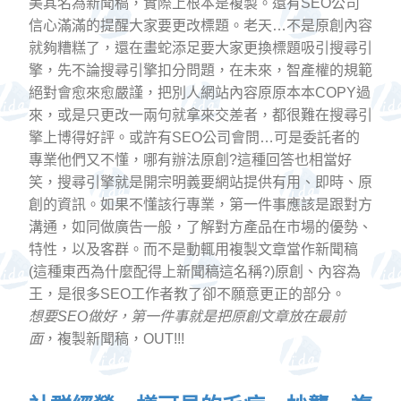
美其名為新聞稿，實際上根本是複製。還有SEO公司
信心滿滿的提醒大家要更改標題。老天…不是原創內容
就夠糟糕了，還在畫蛇添足要大家更換標題吸引搜尋引
擎，先不論搜尋引擎扣分問題，在未來，智產權的規範
絕對會愈來愈嚴謹，把別人網站內容原原本本COPY過
來，或是只更改一兩句就拿來交差者，都很難在搜尋引
擎上博得好評。或許有SEO公司會問…可是委託者的
專業他們又不懂，哪有辦法原創?這種回答也相當好
笑，搜尋引擎就是開宗明義要網站提供有用、即時、原
創的資訊。如果不懂該行專業，第一件事應該是跟對方
溝通，如同做廣告一般，了解對方產品在市場的優勢、
特性，以及客群。而不是動輒用複製文章當作新聞稿
(這種東西為什麼配得上新聞稿這名稱?)原創、內容為
王，是很多SEO工作者教了卻不願意更正的部分。
想要SEO做好，第一件事就是把原創文章放在最前
面
，複製新聞稿，OUT!!!