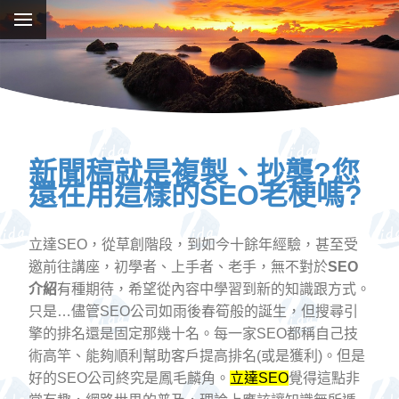
新聞稿就是複製、抄襲?您
還在用這樣的SEO老梗嗎?
立達SEO，從草創階段，到如今十餘年經驗，甚至受
邀前往講座，初學者、上手者、老手，無不對於
SEO
介紹
有種期待，希望從內容中學習到新的知識跟方式。
只是…儘管SEO公司如雨後春筍般的誕生，但搜尋引
擎的排名還是固定那幾十名。每一家SEO都稱自己技
術高竿、能夠順利幫助客戶提高排名(或是獲利)。但是
好的SEO公司終究是鳳毛麟角。
立達SEO
覺得這點非